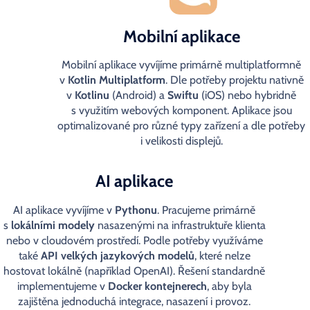
Mobilní aplikace
Mobilní aplikace vyvíjíme primárně multiplatformně
v
Kotlin Multiplatform
. Dle potřeby projektu nativně
v
Kotlinu
(Android) a
Swiftu
(iOS) nebo hybridně
s využitím webových komponent. Aplikace jsou
optimalizované pro různé typy zařízení a dle potřeby
i velikosti displejů.
AI aplikace
AI aplikace vyvíjíme v
Pythonu
. Pracujeme primárně
s
lokálními modely
nasazenými na infrastruktuře klienta
nebo v cloudovém prostředí. Podle potřeby využíváme
také
API velkých jazykových modelů
, které nelze
hostovat lokálně (například OpenAI). Řešení standardně
implementujeme v
Docker kontejnerech
, aby byla
zajištěna jednoduchá integrace, nasazení i provoz.