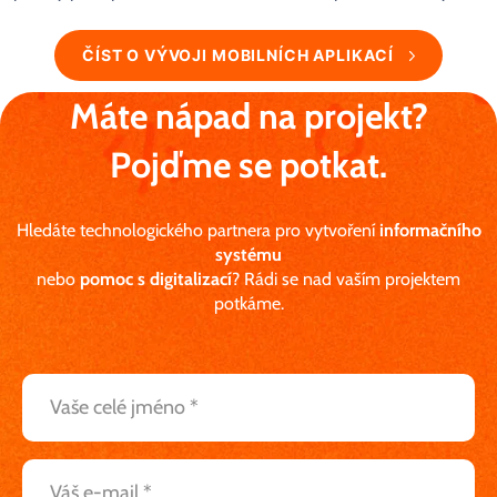
vývoj.
ČÍST O VÝVOJI MOBILNÍCH APLIKACÍ
Máte nápad na projekt?
Pojďme se potkat.
Hledáte technologického partnera pro vytvoření
informačního
systému
nebo
pomoc s digitalizací
? Rádi se nad vaším projektem
potkáme.