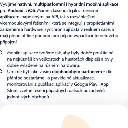
Vyvíjíme
nativní, multiplatformní i hybridní mobilní aplikace
pro
Android
a
iOS
. Máme zkušenosti jak s menšími
aplikacemi napojenými na API, tak s rozsáhlejšími
vícemodulovými řešeními, která se integrují s proprietárními
zařízeními a hardware, synchronizují data v reálném čase, a
mají plnou offline podporu pro případ výpadku internetového
připojení.
Mobilní aplikace tvoříme tak, aby byly dobře použitelné
na nejrůznějších velikostech a hustotách displejů a byly
dobře vyladěné na různém hardwaru.
Umíme být také vaším
dlouhodobým partnerem
- dle
přání se postaráme i o pravidelné aktualizace,
monitorování a publikaci aplikací v Google Play i App
Store, včetně řešení případných dalších požadavků
jednotlivých obchodů.