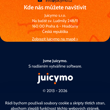
info@juicymo.cz
Kde nás můžete navštívit
Juicymo s.r.o.
Na baště sv. Ludmily 248/11
160 00 Praha 6 - Hradčany
Česká republika
Zobrazit Juicymo na mapě >
Jsme Juicymo.
S nadšením vytváříme software.
© 2013 - 2026
Česky
/
English
Rádi bychom používali soubory cookie a skripty třetích stran,
abychom zlepšili funkčnost těchto webových stránek.
GDPR
Cookies