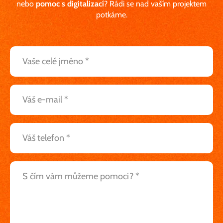
nebo
pomoc s digitalizací
? Rádi se nad vaším projektem
potkáme.