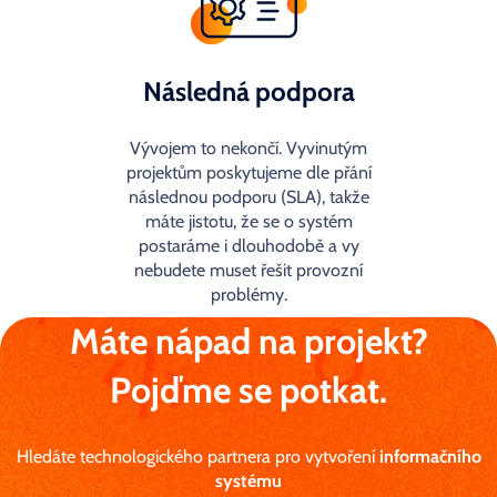
Následná podpora
Vývojem to nekončí. Vyvinutým
projektům poskytujeme dle přání
následnou podporu (SLA), takže
máte jistotu, že se o systém
postaráme i dlouhodobě a vy
nebudete muset řešit provozní
problémy.
Máte nápad na projekt?
Pojďme se potkat.
Hledáte technologického partnera pro vytvoření
informačního
systému