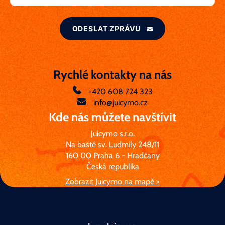
ODESLAT ZPRÁVU
Rychlé kontakty na nás
+420 608 724 323
info@juicymo.cz
Kde nás můžete navštívit
Juicymo s.r.o.
Na baště sv. Ludmily 248/11
160 00 Praha 6 - Hradčany
Česká republika
Zobrazit Juicymo na mapě >